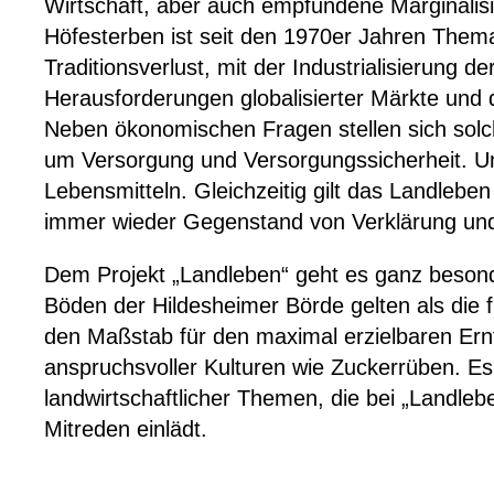
Wirtschaft, aber auch empfundene Marginalis
Höfesterben ist seit den 1970er Jahren
Them
Traditionsverlust, mit der Industrialisierung d
Herausforderungen globalisierter Märkte un
Neben ökonomischen Fragen stellen sich solc
um Versorgung und Versorgungssicherheit
. 
Lebensmitteln.
Gleichzeitig
gilt
das Land
leben
immer wieder
Gegenstand von
Verklärung u
Dem Projekt „Landleben“ geht es ganz beso
Böden
der
Hildesheimer Börde
gelten
als die 
den Maßstab für den maximal erzielbaren Ern
anspruchsvoller Kulturen wie Zuckerrüben. Es
landwirtschaftlicher
Themen, die
bei „Landle
Mitreden
einlädt.