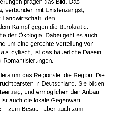
ierungen prägen das Bild. Das
a,
verbunden mit Existenzangst
,
er Landwirtscha
f
t, den
d dem Kampf
gegen die
Bürokratie.
he der Ökologie
.
Dabei geht es auch
Und um eine
gerechte Verteilung von
als
idyllisch, ist d
as bäuerliche
Dasein
nd
Romantisierung
en
.
nders
um
das Regionale
, die Region. Die
fruchtbarsten in Deutschland. Sie bilden
teertrag, und ermöglichen den Anbau
 ist
auch
die lokale
G
egenwart
ben“ zum Besuch aber auch
zum